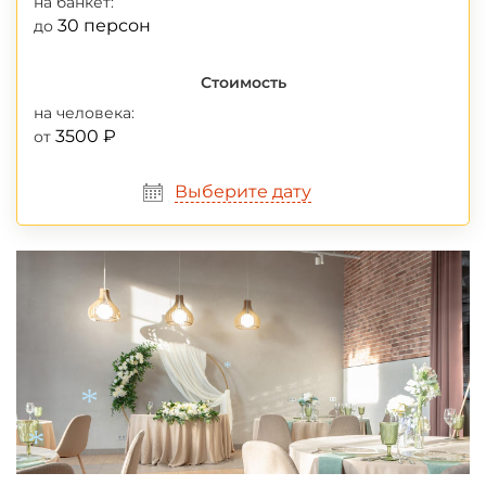
на банкет:
30 персон
до
Стоимость
на человека:
3500 ₽
от
Выберите дату
*
*
*