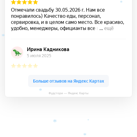
*
*
*
Фудстори — Яндекс Карты
*
*
*