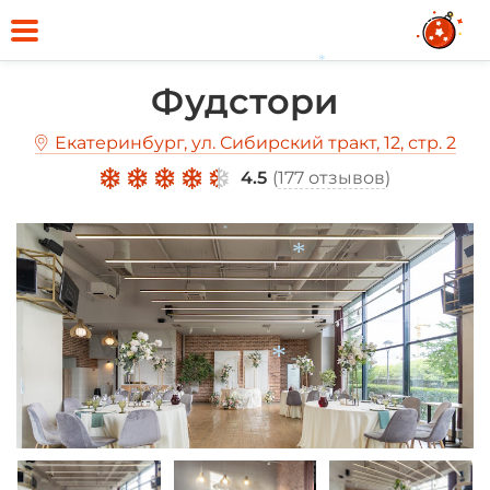
*
Фудстори
Екатеринбург, ул. Сибирский тракт, 12, стр. 2
4.5
(
177 отзывов
)
*
*
*