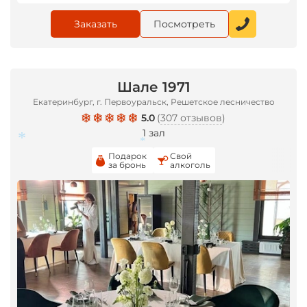
*
Заказать
Посмотреть
Шале 1971
Екатеринбург, г. Первоуральск, Решетское лесничество
5.0
(
307 отзывов
)
1 зал
Подарок
Свой
за бронь
алкоголь
*
*