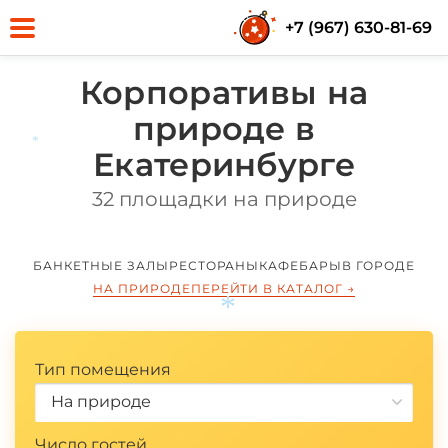
+7 (967) 630-81-69
*
Корпоративы на
природе в
Екатеринбурге
32 площадки на природе
*
БАНКЕТНЫЕ ЗАЛЫ
РЕСТОРАНЫ
КАФЕ
БАРЫ
В ГОРОДЕ
НА ПРИРОДЕ
ПЕРЕЙТИ В КАТАЛОГ
→
Тип помещения
На природе
Число гостей