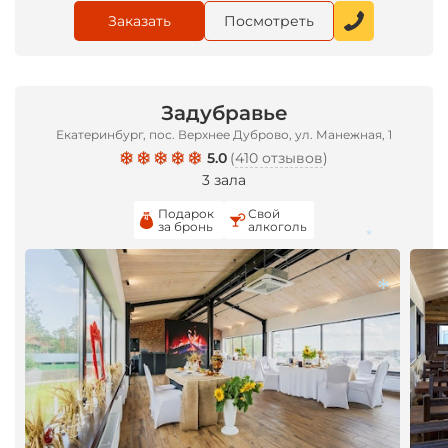
Заказать
Посмотреть
Задубравье
Екатеринбург, пос. Верхнее Дуброво, ул. Манежная, 1
5.0
(
410 отзывов
)
3 зала
Подарок
Свой
за бронь
алкоголь
*
*