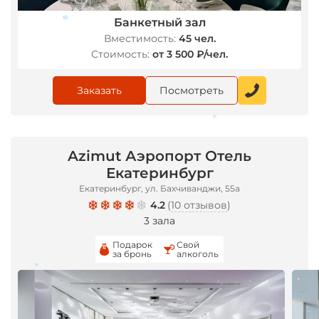
Банкетный зал
Вместимость:
45 чел.
Стоимость:
от 3 500 ₽/чел.
*
Заказать
Посмотреть
Azimut Аэропорт Отель
*
Екатеринбург
Екатеринбург, ул. Бахчиванджи, 55а
4.2
(
10 отзывов
)
3 зала
Подарок
Свой
за бронь
алкоголь