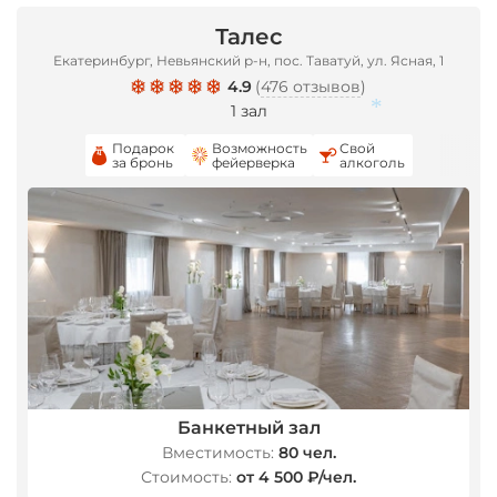
Талес
Екатеринбург, Невьянский р-н, пос. Таватуй, ул. Ясная, 1
4.9
(
476 отзывов
)
1 зал
Подарок
Возможность
Свой
за бронь
фейерверка
алкоголь
*
Банкетный зал
Вместимость:
80 чел.
Стоимость:
от 4 500 ₽/чел.