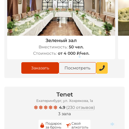
*
*
*
Зеленый зал
Вместимость:
50 чел.
Стоимость:
от 4 000 ₽/чел.
Заказать
Посмотреть
*
Tenet
Екатеринбург, ул. Хохрякова, 1а
4.9
(
230 отзывов
)
3 зала
Подарок
Свой
за бронь
алкоголь