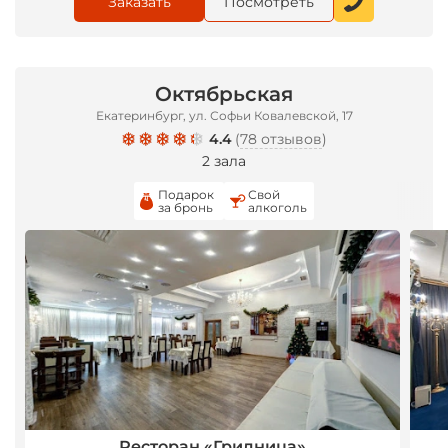
Заказать
Посмотреть
Октябрьская
Екатеринбург, ул. Софьи Ковалевской, 17
4.4
(
78 отзывов
)
2 зала
Подарок
Свой
за бронь
алкоголь
Ресторан «Гридница»