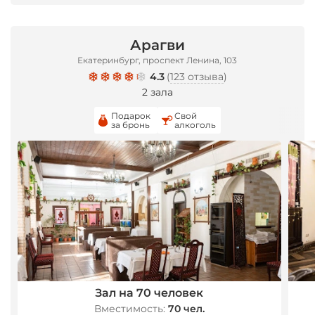
Арагви
*
Екатеринбург, проспект Ленина, 103
4.3
(
123 отзыва
)
2 зала
Подарок
Свой
за бронь
алкоголь
*
*
Зал на 70 человек
Вместимость:
70 чел.