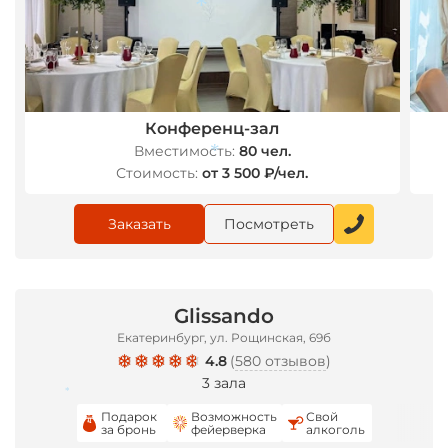
Конференц-зал
*
Вместимость:
80 чел.
Стоимость:
от 3 500 ₽/чел.
Заказать
Посмотреть
*
Glissando
Екатеринбург, ул. Рощинская, 69б
4.8
(
580 отзывов
)
3 зала
Подарок
Возможность
Свой
за бронь
фейерверка
алкоголь
*