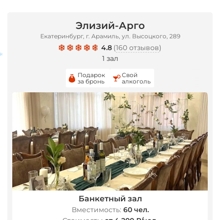
Элизий-Арго
Екатеринбург, г. Арамиль, ул. Высоцкого, 289
4.8
(
160 отзывов
)
1 зал
Подарок
Свой
за бронь
алкоголь
*
Банкетный зал
Вместимость:
60 чел.