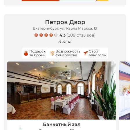
Петров Двор
Екатеринбург, ул. Карла Маркса, 13
4.3
(
208 отзывов
)
3 зала
Подарок
Возможность
Свой
за бронь
фейерверка
алкоголь
Банкетный зал