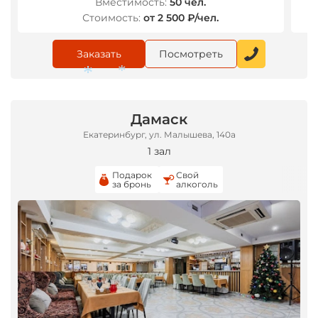
Вместимость:
50 чел.
Стоимость:
от 2 500 ₽/чел.
Заказать
Посмотреть
*
Дамаск
Екатеринбург, ул. Малышева, 140а
1 зал
*
*
Подарок
Свой
за бронь
алкоголь