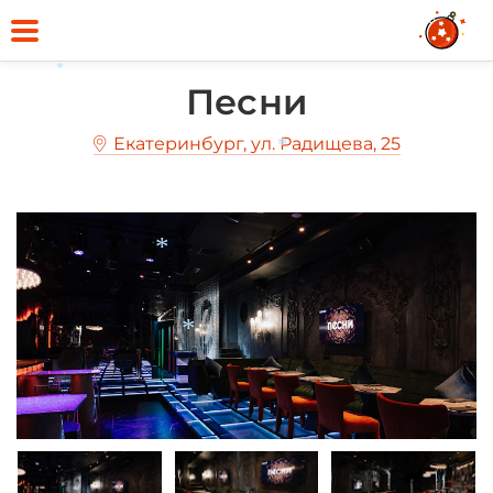
*
Песни
Екатеринбург, ул. Радищева, 25
*
*
*