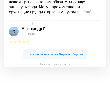
*
*
*
Крюшон — Яндекс Карты