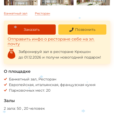
Банкетный зал
Ресторан
*
Заказать
Позвонить
*
Отправить инфо о ресторане себе на эл.
почту
Забронируй зал в ресторане Крюшон
до 01.12.2026 и получи новогодний подарок!
О площадке
Банкетный зал, Ресторан
Европейская, итальянская, французская кухня
*
*
Парковочных мест: 20
*
Залы
2 зала: 50 , 20 человек