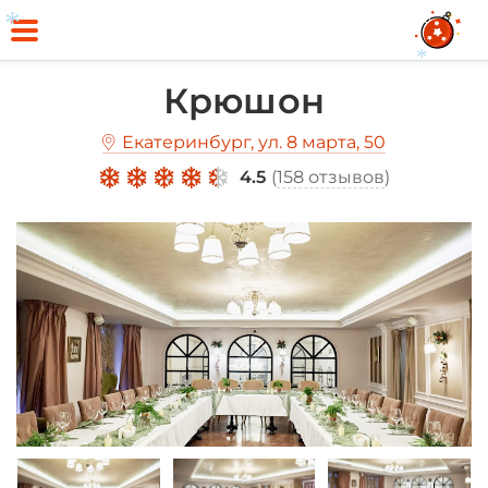
*
*
*
Крюшон
Екатеринбург, ул. 8 марта, 50
4.5
(
158 отзывов
)
*