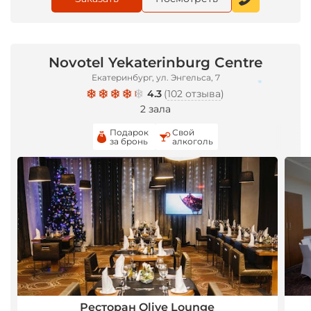
Novotel Yekaterinburg Centre
Екатеринбург, ул. Энгельса, 7
4.3
(
102 отзыва
)
2 зала
*
Подарок
Свой
за бронь
алкоголь
Ресторан Olive Lounge