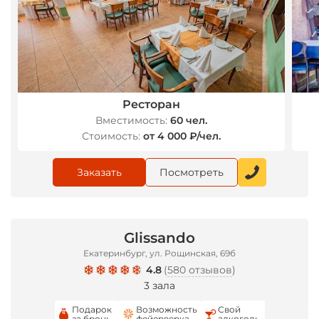
Ресторан
Вместимость:
60 чел.
Стоимость:
от 4 000 ₽/чел.
Заказать
Посмотреть
Glissando
Екатеринбург, ул. Рощинская, 69б
4.8
(
580 отзывов
)
3 зала
Подарок
Возможность
Свой
за бронь
фейерверка
алкоголь