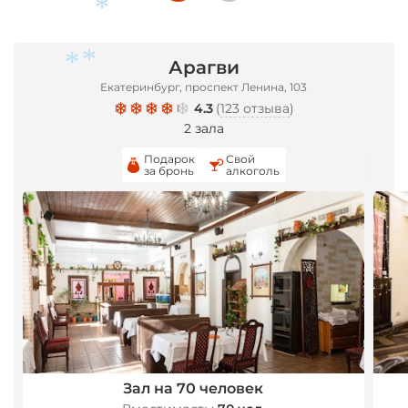
Арагви
Екатеринбург, проспект Ленина, 103
4.3
(
123 отзыва
)
2 зала
*
Подарок
Свой
за бронь
алкоголь
*
*
Зал на 70 человек