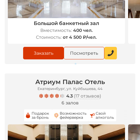
Большой банкетный зал
Вместимость:
400 чел.
Стоимость:
от 4 500 ₽/чел.
Заказать
Посмотреть
Атриум Палас Отель
Екатеринбург, ул. Куйбышева, 44
*
4.3
(
17 отзывов
)
6 залов
Подарок
Возможность
Свой
за бронь
фейерверка
алкоголь