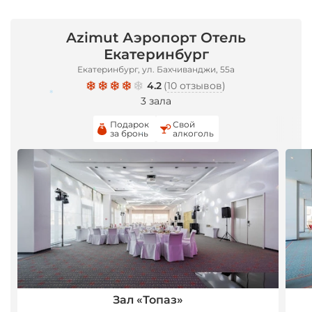
Azimut Аэропорт Отель
Екатеринбург
Екатеринбург, ул. Бахчиванджи, 55а
4.2
(
10 отзывов
)
3 зала
Подарок
Свой
за бронь
алкоголь
*
*
Зал «Топаз»