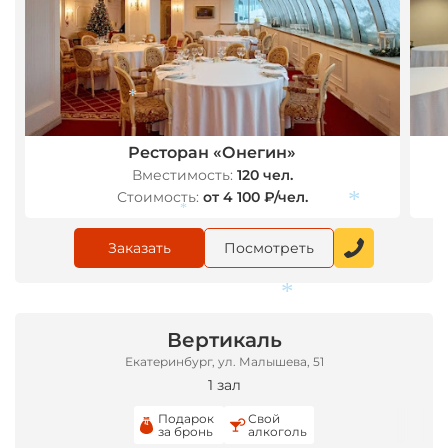
Ресторан «Онегин»
Вместимость:
120 чел.
*
Стоимость:
от 4 100 ₽/чел.
Заказать
Посмотреть
*
*
Вертикаль
Екатеринбург, ул. Малышева, 51
1 зал
*
Подарок
Свой
за бронь
алкоголь