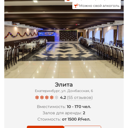
Можно свой алкоголь
Элита
Екатеринбург, ул. Донбасская, 6
4.2
(
55 отзывов
)
Вместимость:
10 - 170 чел.
Залов для аренды:
2
Стоимость:
от 1500 ₽/чел.