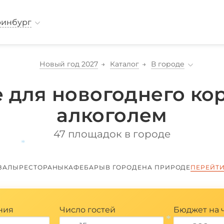
ринбург
Новый год 2027
Каталог
В городе
 для новогоднего ко
алкоголем
47 площадок в городе
ЗАЛЫ
РЕСТОРАНЫ
КАФЕ
БАРЫ
В ГОРОДЕ
НА ПРИРОДЕ
ПЕРЕЙТИ
*
ния
Число гостей
Бюджет на 